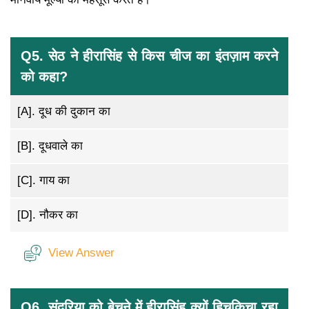
Q5. सेठ ने हीरासिंह से किस चीज का इंतज़ाम करने
को कहा?
[A].
दूध की दुकान का
[B].
दूधवाले का
[C].
गाय का
[D].
नौकर का
View Answer
Q6. सुंदरिया को बेचने में हीरासिंह क्यों हिचकिचा रहा