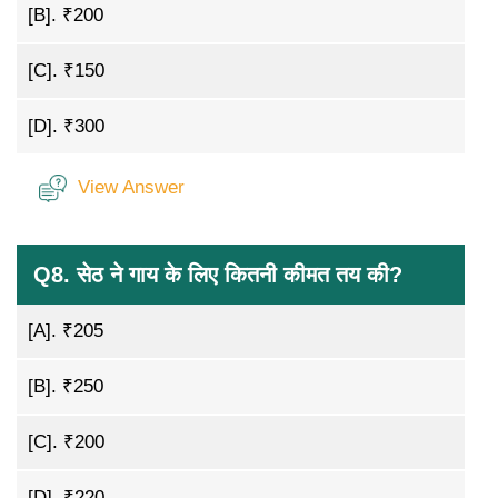
[B].
₹200
[C].
₹150
[D].
₹300
View Answer
Q8. सेठ ने गाय के लिए कितनी कीमत तय की?
[A].
₹205
[B].
₹250
[C].
₹200
[D].
₹220