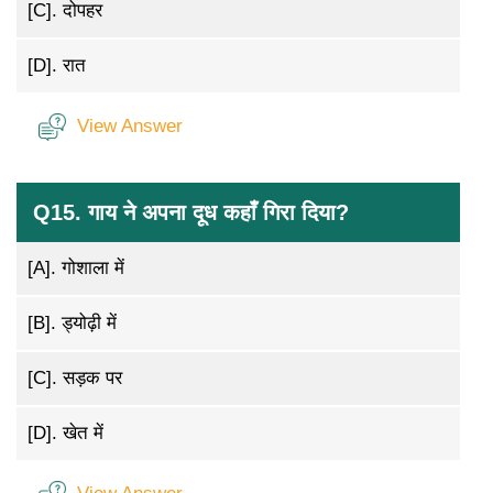
[C].
दोपहर
[D].
रात
View Answer
Q15. गाय ने अपना दूध कहाँ गिरा दिया?
[A].
गोशाला में
[B].
ड्योढ़ी में
[C].
सड़क पर
[D].
खेत में