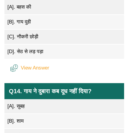
[A].
बहस की
[B].
गाय दुही
[C].
नौकरी छोड़ी
[D].
सेठ से लड़ पड़ा
View Answer
Q14. गाय ने दुबारा कब दूध नहीं दिया?
[A].
सुबह
[B].
शाम