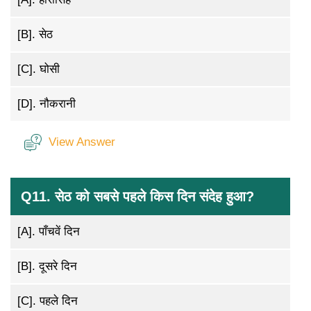
[B].
सेठ
[C].
घोसी
[D].
नौकरानी
View Answer
Q11. सेठ को सबसे पहले किस दिन संदेह हुआ?
[A].
पाँचवें दिन
[B].
दूसरे दिन
[C].
पहले दिन