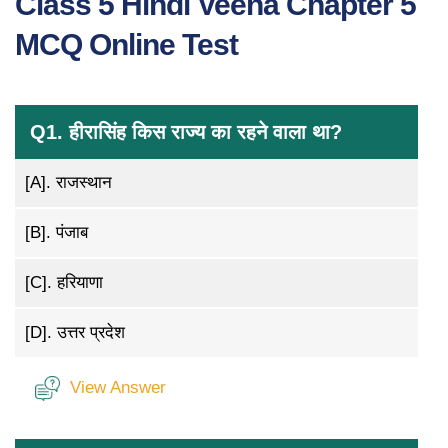
Class 5 Hindi Veena Chapter 5
MCQ Online Test
Q1. हीरासिंह किस राज्य का रहने वाला था?
[A].
राजस्थान
[B].
पंजाब
[C].
हरियाणा
[D].
उत्तर प्रदेश
View Answer