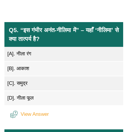
Q5. “इस गंभीर अनंत-नीलिमा में” – यहाँ ‘नीलिमा’ से
क्या तात्पर्य है?
[A].
नीला रंग
[B].
आकाश
[C].
समुद्र
[D].
नीला फूल
View Answer