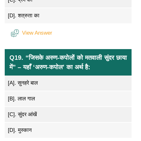
[D].
शत्रुता का
View Answer
Q19. “जिसके अरुण-कपोलों को मतवाली सुंदर छाया
में” – यहाँ ‘अरुण-कपोल’ का अर्थ है:
[A].
सुनहरे बाल
[B].
लाल गाल
[C].
सुंदर आंखें
[D].
मुस्कान