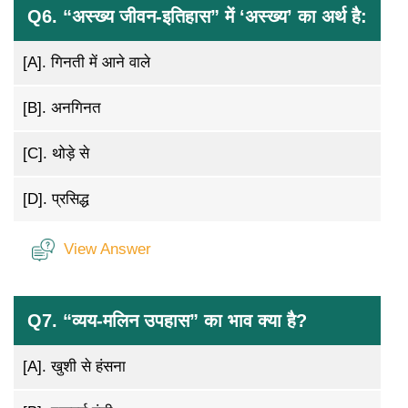
Q6. “अस्ख्य जीवन-इतिहास” में ‘अस्ख्य’ का अर्थ है:
[A].
गिनती में आने वाले
[B].
अनगिनत
[C].
थोड़े से
[D].
प्रसिद्ध
View Answer
Q7. “व्यय-मलिन उपहास” का भाव क्या है?
[A].
खुशी से हंसना