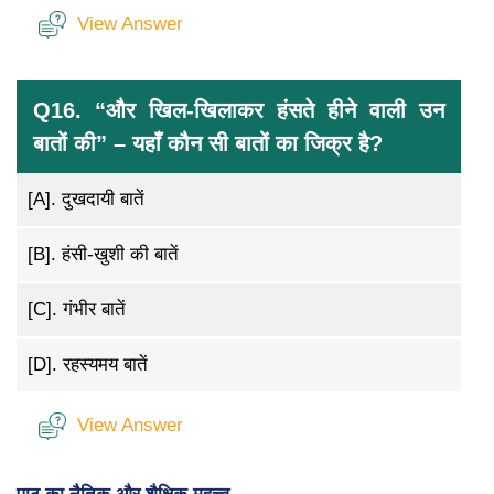
View Answer
Q16. “और खिल-खिलाकर हंसते हीने वाली उन
बातों की” – यहाँ कौन सी बातों का जिक्र है?
[A].
दुखदायी बातें
[B].
हंसी-खुशी की बातें
[C].
गंभीर बातें
[D].
रहस्यमय बातें
View Answer