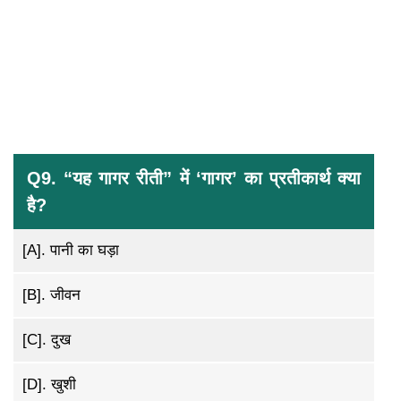
Q9. “यह गागर रीती” में ‘गागर’ का प्रतीकार्थ क्या
है?
[A].
पानी का घड़ा
[B].
जीवन
[C].
दुख
[D].
खुशी