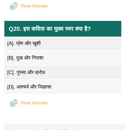
View Answer
Q20. इस कविता का मुख्य स्वर क्या है?
[A].
प्रेम और खुशी
[B].
दुख और निराशा
[C].
गुस्सा और क्रोध
[D].
आश्चर्य और जिज्ञासा
View Answer