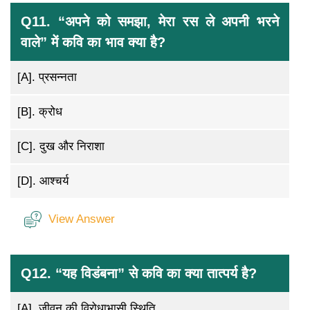
Q11. “अपने को समझा, मेरा रस ले अपनी भरने
वाले” में कवि का भाव क्या है?
[A].
प्रसन्नता
[B].
क्रोध
[C].
दुख और निराशा
[D].
आश्चर्य
View Answer
Q12. “यह विडंबना” से कवि का क्या तात्पर्य है?
[A].
जीवन की विरोधाभासी स्थिति