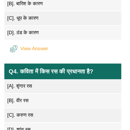
[B].
बारिश के कारण
[C].
धूप के कारण
[D].
ठंड के कारण
View Answer
Q4. कविता में किस रस की प्रधानता है?
[A].
शृंगार रस
[B].
वीर रस
[C].
करुण रस
[D].
शांत रस