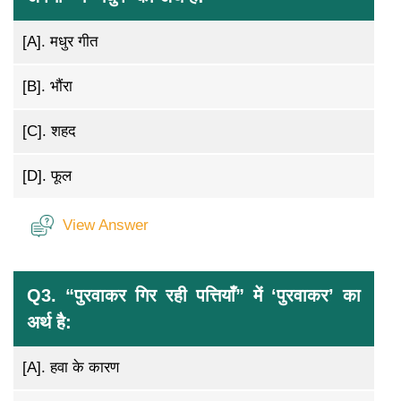
[A].
मधुर गीत
[B].
भौंरा
[C].
शहद
[D].
फूल
View Answer
Q3. “पुरवाकर गिर रही पत्तियाँ” में ‘पुरवाकर’ का
अर्थ है:
[A].
हवा के कारण