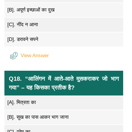
[B].
अपूर्ण इच्छाओं का दुख
[C].
नींद न आना
[D].
डरावने सपने
View Answer
Q18. “आलिंगन में आते-आते मुसकराकर जो भाग
गया” – यह किसका प्रतीक है?
[A].
मित्रता का
[B].
सुख का पास आकर भाग जाना
[C].
प्रेम का