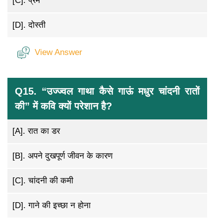
[C].
प्रेम
[D].
दोस्ती
View Answer
Q15. “उज्ज्वल गाथा कैसे गाऊं मधुर चांदनी रातों
की” में कवि क्यों परेशान है?
[A].
रात का डर
[B].
अपने दुखपूर्ण जीवन के कारण
[C].
चांदनी की कमी
[D].
गाने की इच्छा न होना