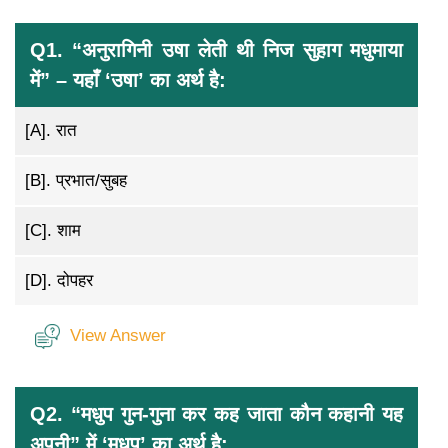
Q1. “अनुरागिनी उषा लेती थी निज सुहाग मधुमाया
में” – यहाँ ‘उषा’ का अर्थ है:
[A].
रात
[B].
प्रभात/सुबह
[C].
शाम
[D].
दोपहर
View Answer
Q2. “मधुप गुन-गुना कर कह जाता कौन कहानी यह
अपनी” में ‘मधुप’ का अर्थ है: