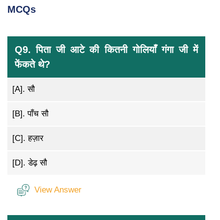
MCQs
Q9. पिता जी आटे की कितनी गोलियाँ गंगा जी में
फेंकते थे?
[A].
सौ
[B].
पाँच सौ
[C].
हज़ार
[D].
डेढ़ सौ
View Answer