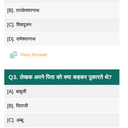
[B].
तारकेश्वरनाथ
[C].
शिवपूजन
[D].
रामेश्वरनाथ
View Answer
Q3. लेखक अपने पिता को क्या कहकर पुकारते थे?
[A].
बाबूजी
[B].
पिताजी
[C].
अब्बू