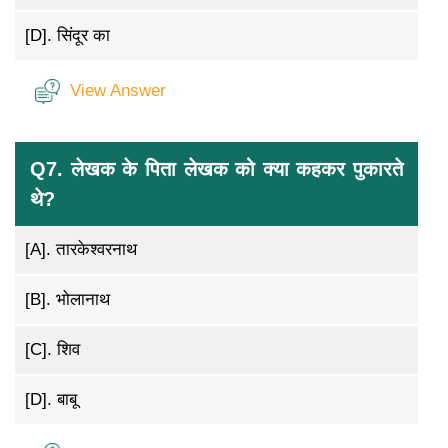
[D].
सिंदूर का
View Answer
Q7. लेखक के पिता लेखक को क्या कहकर पुकारते
थे?
[A].
तारकेश्वरनाथ
[B].
भोलानाथ
[C].
शिव
[D].
बाबू