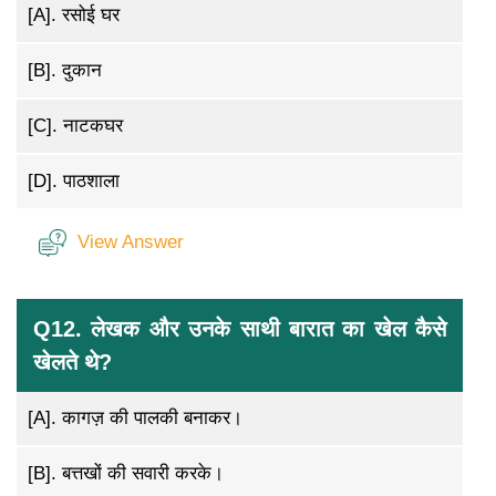
[A].
रसोई घर
[B].
दुकान
[C].
नाटकघर
[D].
पाठशाला
View Answer
Q12. लेखक और उनके साथी बारात का खेल कैसे
खेलते थे?
[A].
कागज़ की पालकी बनाकर।
[B].
बत्तखों की सवारी करके।